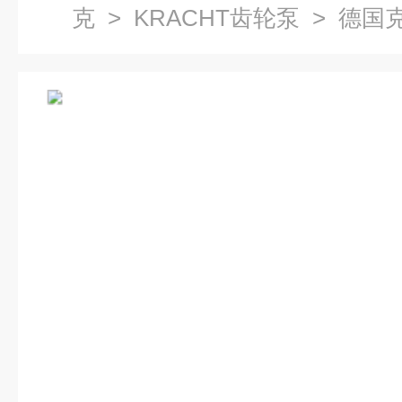
克
>
KRACHT齿轮泵
> 德国克
价供应假一罚十