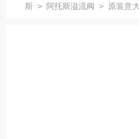
斯
>
阿托斯溢流阀
> 原装意