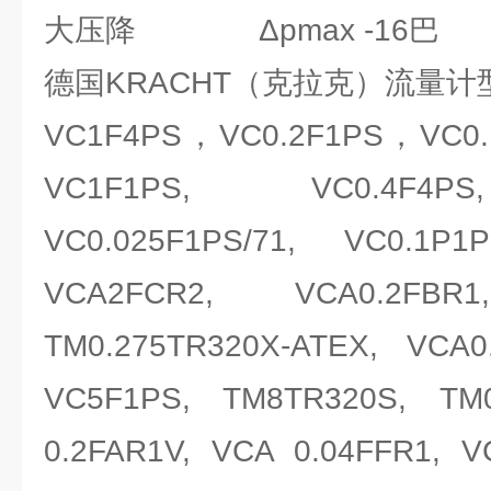
大压降 Δpmax -16巴
德国KRACHT（克拉克）流量计
VC1F4PS，VC0.2F1PS，VC0.1
VC1F1PS, VC0.4F4PS
VC0.025F1PS/71, VC0.1P1P
VCA2FCR2, VCA0.2FBR1
TM0.275TR320X-ATEX, VCA0
VC5F1PS, TM8TR320S, TM0
0.2FAR1V, VCA 0.04FFR1, 