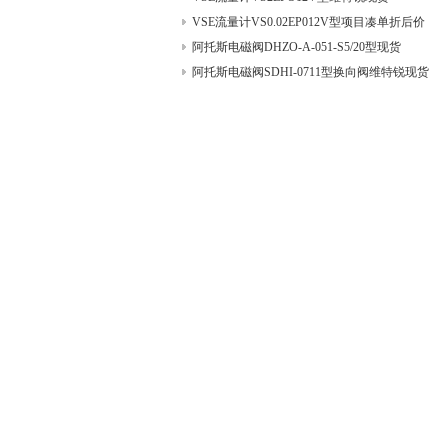
VSE流量计VS0.02EP012V型项目凑单折后价
阿托斯电磁阀DHZO-A-051-S5/20型现货
阿托斯电磁阀SDHI-0711型换向阀维特锐现货