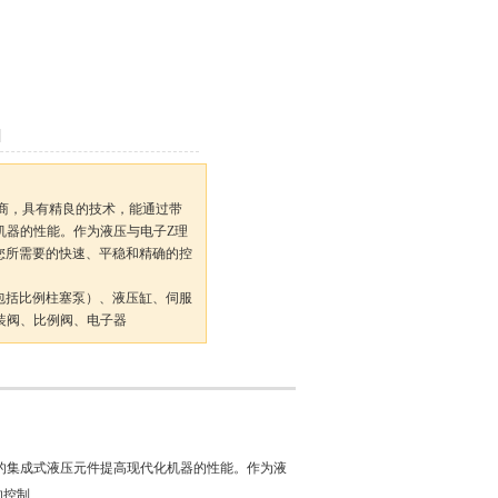
造商，具有精良的技术，能通过带
机器的性能。作为液压与电子Z理
得您所需要的快速、平稳和精确的控
包括比例柱塞泵）、液压缸、伺服
装阀、比例阀、电子器
件的集成式液压元件提高现代化机器的性能。作为液
控制.