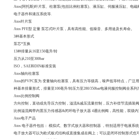
Atos(阿托斯)叶片泵、柱塞泵(包括比例柱塞泵)、液压缸、伺服液压缸、电
电子器件和液压系统等.
Atos叶片泵
Atos PFE型 定量 泵芯式叶片泵，具有高性能、低噪音、多用途及长寿命。
3种基本形式
泵芯*互换
13种排量从16至150毫升/转
压力从210至300bar
ISO，SAE和DIN标准安装
Atos轴向柱塞泵
Atos的PVPC泵为 变量轴向柱塞泵，具有压力等级高，噪声低等特点，广泛
种基本排量形式，排量至100亳升/转压力至280/350bar电液伺服控制阀全
Atos比例控制阀
方向控制，直动或先导压力控制，溢流&减压流量控制，压力补偿节流插装阀
比例溢流阀带内置压力传感器&闭环电子放大器 4通比例阀，高性能，双级
Atos电子产品
Atos 电子器件包括： 模拟式、数字式放大器和控制器 ，特别适用于电液系
电子放大器可以为欧式板式结构或直接集成在阀上；可以是闭环控制形式也