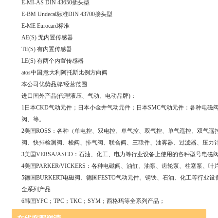
E-MI-AS DIN 43650插头型
E-BM Undecal标准DIN 43700接头型
E-ME Eurocard标准
AE(S) 无内置传感器
TE(S) 有内置传感器
LE(S) 有两个内置传感器
atos中国|意大利阿托斯比例方向阀
本公司优势品牌/经营范围
进口国外产品(代理液压、气动、电动品牌)：
1日本CKD气动元件；日本小金井气动元件；日本SMC气动元件：各种电
阀、等。
2美国ROSS：各种（单电控、双电控、单气控、双气控、单气遥控、双气
阀、快排检测阀、梭阀、排气阀、联合阀、三联件、油雾器、过滤器、压力
3美国VERSA/ASCO：石油、化工、电力等行业设备上使用的各种型号电磁
4美国PARKER/VICKERS：各种电磁阀、油缸、油泵、齿轮泵、柱塞泵、叶
5德国BURKERT电磁阀、德国FESTO气动元件。钢铁、石油、化工等行
全系列产品.
6韩国YPC；TPC；TKC；SYM；西格玛等全系列产品；
7西门子全系列道品。