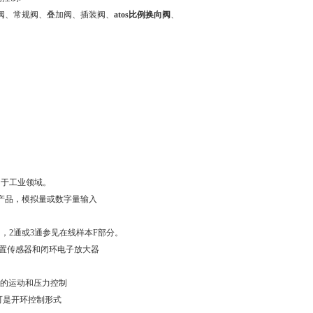
磁阀、常规阀、叠加阀、插装阀、
atos比例换向阀
、
用于工业领域。
系列产品，模拟量或数字量输入
，2通或3通参见在线样本F部分。
内置传感器和闭环电子放大器
统的运动和压力控制
可是开环控制形式