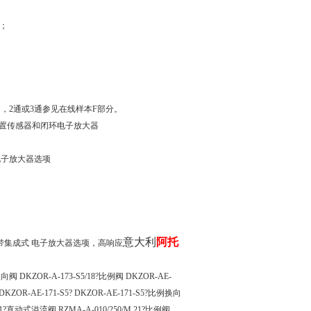
；
，2通或3通参见在线样本F部分。
内置传感器和闭环电子放大器
式电子放大器选项
意大利
阿托
馈&带集成式 电子放大器选项，高响应
例换向阀 DKZOR-A-173-S5/18?比例阀 DKZOR-AE-
 DKZOR-AE-171-S5? DKZOR-AE-171-S5?比例换向
/M 21?直动式溢流阀 RZMA-A-010/250/M 21?比例阀